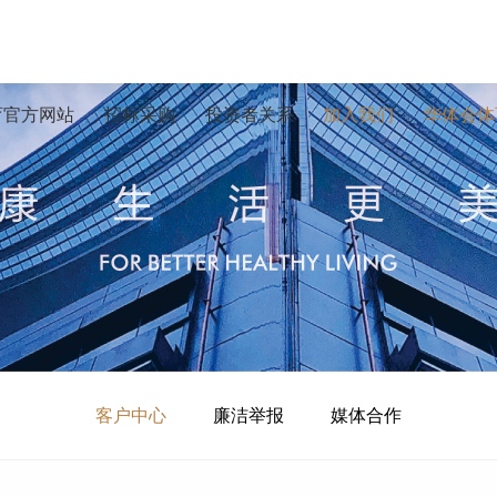
育官方网站
招标采购
投资者关系
加入我们
华体会体
客户中心
廉洁举报
媒体合作