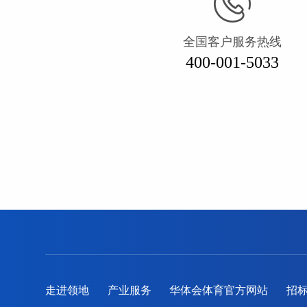
全国客户服务热线
400-001-5033
走进领地
产业服务
华体会体育官方网站
招