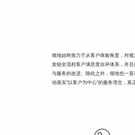
领地始终致力于从客户体验角度，对规
发链全流程客户满意度自评体系，并且
与服务的改进。除此之外，领地也一直
动落实“以客户为中心”的服务理念，